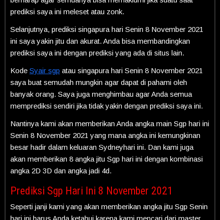
prediksi saya ini meleset atau zonk.
Selanjutnya, prediksi singapura hari Senin 8 November 2021
ini saya yakin jitu dan akurat. Anda bisa membandingkan
prediksi saya ini dengan prediksi yang ada di situs lain.
Kode
Syair sgp
atau singapura hari Senin 8 November 2021
saya buat semudah mungkin agar dapat di pahami oleh
banyak orang. Saya juga menghimbau agar Anda semua
memprediksi sendiri jika tidak yakin dengan prediksi saya ini.
Nantinya kami akan memberikan Anda angka main Sgp hari ini
Senin 8 November 2021 yang mana angka ini kemungkinan
besar hadir dalam keluaran Sydneyhari ini. Dan kami juga
akan memberikan 8 angka jitu Sgp hari ini dengan kombinasi
angka 2D 3D dan angka jadi 4d.
Prediksi Sgp Hari Ini 8 November 2021
Seperti janji kami yang akan memberikan angka jitu Sgp Senin
hari ini harus Anda ketahui karena kami mencari dari master