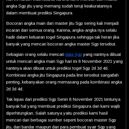
angka Sgp jitu yang memang sudah teruji keakuratannya
dalam membuat prediksi Singapura
Bocoran angka main dari master jitu Sgp sering kali menjadi
incaran dari semua orang. Karena, angka-angka nya selalu
hadir dalam keluaran togel Singapura sehingga tak heran jika
banyak yang mencari bocoran angka master Sgp tersebut.
Sebagian orang selalu mencari
data Sgp
yang nantnya dibuat
untuk mencari angka main Sgp hari ini 8 November 2021 yang
nantinya akan dibuat untuk prediksi togel Sgp 2d 3d 4d.
Kombinasi angka jitu Singapura pada line tersebut sangatlah
penting, kebanyakan orang memasang pada kombinasi angka
2d 3d 4d.
Tak lepas dari prediksi Sgp Senin 8 November 2021 tentunya
banyak hal yang membuat prediksi Singapura dari kami wajib
diperhitungkan. Salah satunya yaitu prediksi kami hasil
mencari dari berbagai sumber seperti bocoran master Sgp
jitu, dari bandar maupun dari para pembuat syair Sgp yang