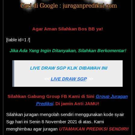
Agar Aman Silahkan Bos BB ya!
[table id=1 /]
Jika Ada Yang Ingin Ditanyakan, Silahkan Berkomentar!
LIVE DRAW SGP KLIK DIBAWAH INI
<<
LIVE DRAW SGP
>>
Silahkan Gabung Group FB Kami di Sini
Group Juragan
Prediksi
. Di jamin Anti JAMU!
Silahkan juragan mengolah sendiri menggunakan kode syair
Sgp hari ini Senin 8 November 2021 di atas. Kami
menghimbau agar juragan
UTAMAKAN PREDIKSI SENDIRI!