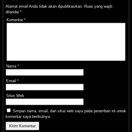
Alamat email Anda tidak akan dipublikasikan.
Ruas yang wajib
ditandai
*
Komentar
*
Nama
*
Email
*
Situs Web
Simpan nama, email, dan situs web saya pada peramban ini untuk
komentar saya berikutnya.