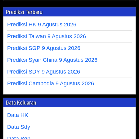
Prediksi Terbaru
Prediksi HK 9 Agustus 2026
Prediksi Taiwan 9 Agustus 2026
Prediksi SGP 9 Agustus 2026
Prediksi Syair China 9 Agustus 2026
Prediksi SDY 9 Agustus 2026
Prediksi Cambodia 9 Agustus 2026
Data Keluaran
Data HK
Data Sdy
Data Sgp