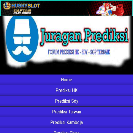
Home
Prediksi HK
Prediksi Sdy
Prediksi Taiwan
Prediksi Kamboja