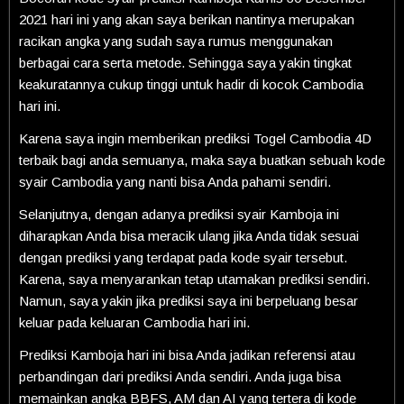
2021 hari ini yang akan saya berikan nantinya merupakan
racikan angka yang sudah saya rumus menggunakan
berbagai cara serta metode. Sehingga saya yakin tingkat
keakuratannya cukup tinggi untuk hadir di kocok Cambodia
hari ini.
Karena saya ingin memberikan prediksi Togel Cambodia 4D
terbaik bagi anda semuanya, maka saya buatkan sebuah kode
syair Cambodia yang nanti bisa Anda pahami sendiri.
Selanjutnya, dengan adanya prediksi syair Kamboja ini
diharapkan Anda bisa meracik ulang jika Anda tidak sesuai
dengan prediksi yang terdapat pada kode syair tersebut.
Karena, saya menyarankan tetap utamakan prediksi sendiri.
Namun, saya yakin jika prediksi saya ini berpeluang besar
keluar pada keluaran Cambodia hari ini.
Prediksi Kamboja hari ini bisa Anda jadikan referensi atau
perbandingan dari prediksi Anda sendiri. Anda juga bisa
memainkan angka BBFS, AM dan AI yang tertera di kode