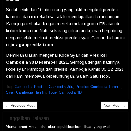
Sudah lebih dari 10 ribu orang yang aktif mengikuti prediksi
kami ini, dan mereka bisa selalu mendapatkan kemenangan.
Kami juga terbuka dengan mereka melalui group FB atau di
kolom komentar. Nah, sekarang giliran anda, mari bergabung
dengan selalu melihat prediksi-prediksi syair Cambodia hari ini
di
juraganprediksi.com
Demikian ulasan mengenai Kode Syair dan
Prediksi
Cambodia 30 Desember 2021
. Semoga dengan hadirnya
kode syair Kamboja dan prediksi Kamboja Kamis 30-12-2021
dari kami membawa keberuntungan. Salam Satu Hobi.
Tag:
Cambodia
,
Prediksi Cambodia Jitu
,
Prediksi Cambodia Terbaik
,
Syair Cambodia Hari Ini
,
Togel Cambodia 4D
← Previous Post
Next Post →
Tinggalkan Balasan
Alamat email Anda tidak akan dipublikasikan.
Ruas yang wajib