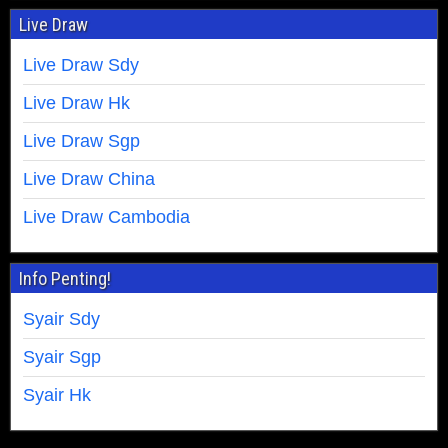
Live Draw
Live Draw Sdy
Live Draw Hk
Live Draw Sgp
Live Draw China
Live Draw Cambodia
Info Penting!
Syair Sdy
Syair Sgp
Syair Hk