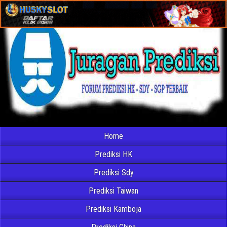
Home
Prediksi HK
Prediksi Sdy
Prediksi Taiwan
Prediksi Kamboja