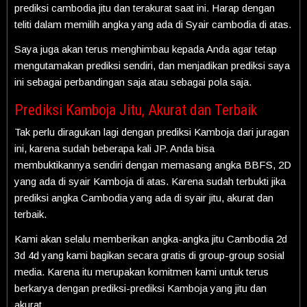
prediksi cambodia jitu dan terakurat saat ini. Harap dengan
teliti dalam memilih angka yang ada di Syair cambodia di atas.
Saya juga akan terus menghimbau kepada Anda agar tetap
mengutamakan prediksi sendiri, dan menjadikan prediksi saya
ini sebagai perbandingan saja atau sebagai pola saja.
Prediksi Kamboja Jitu, Akurat dan Terbaik
Tak perlu diragukan lagi dengan prediksi Kamboja dari juragan
ini, karena sudah beberapa kali JP. Anda bisa
membuktikannya sendiri dengan memasang angka BBFS, 2D
yang ada di syair Kamboja di atas. Karena sudah terbukti jika
prediksi angka Cambodia yang ada di syair jitu, akurat dan
terbaik.
Kami akan selalu memberikan angka-angka jitu Cambodia 2d
3d 4d yang kami bagikan secara gratis di group-group sosial
media. Karena itu merupakan komitmen kami untuk terus
berkarya dengan prediksi-prediksi Kamboja yang jitu dan
akurat.