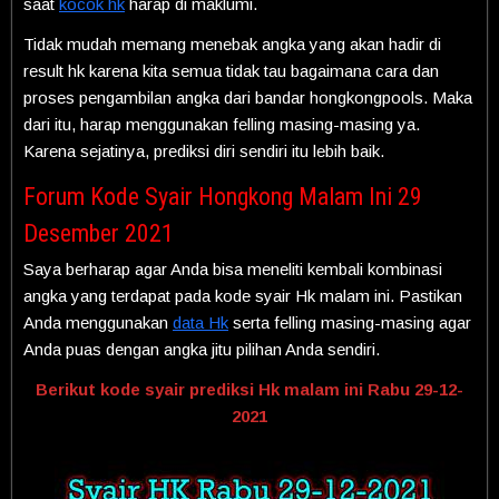
saat
kocok hk
harap di maklumi.
Tidak mudah memang menebak angka yang akan hadir di
result hk karena kita semua tidak tau bagaimana cara dan
proses pengambilan angka dari bandar hongkongpools. Maka
dari itu, harap menggunakan felling masing-masing ya.
Karena sejatinya, prediksi diri sendiri itu lebih baik.
Forum Kode Syair Hongkong Malam Ini 29
Desember 2021
Saya berharap agar Anda bisa meneliti kembali kombinasi
angka yang terdapat pada kode syair Hk malam ini. Pastikan
Anda menggunakan
data Hk
serta felling masing-masing agar
Anda puas dengan angka jitu pilihan Anda sendiri.
Berikut kode syair prediksi Hk malam ini Rabu 29-12-
2021