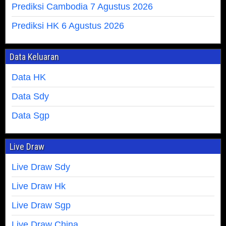
Prediksi Cambodia 7 Agustus 2026
Prediksi HK 6 Agustus 2026
Data Keluaran
Data HK
Data Sdy
Data Sgp
Live Draw
Live Draw Sdy
Live Draw Hk
Live Draw Sgp
Live Draw China